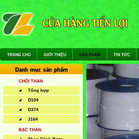
CỬA HÀNG TIẾN LỢI
TRANG CHỦ
GIỚI THIỆU
SẢN PHẨM
TIN TỨC
Danh mục sản phẩm
CHỔI THAN
Tổng hợp
D104
D374
J164
BẠC THAN