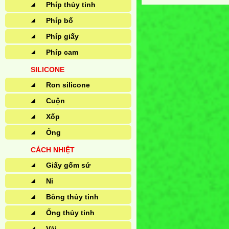
Phíp thủy tinh
Phíp bố
Phíp giấy
Phíp cam
SILICONE
Ron silicone
Cuộn
Xốp
Ống
CÁCH NHIỆT
Giấy gốm sứ
Nỉ
Bông thủy tinh
Ống thủy tinh
Vải