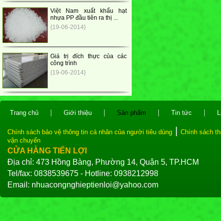
Việt Nam xuất khẩu hạt
nhựa PP đầu tiên ra thị ...
{19-06-2014}
Giá trị đích thực của các
công trình
{19-06-2014}
|
|
|
|
Trang chủ
Giới thiệu
Sản phẩm
Tin tức
L
|
Chính sách bảo vệ thông tin cá nhân của người tiêu dùng
Chính sách th
vận chuyển
CỬA HÀNG TIẾN LỢI
Địa chỉ: 473 Hồng Bàng, Phường 14, Quận 5, TP.HCM
Tel/fax: 0838539675 - Hotline: 0938212998
Email: nhuacongnghieptienloi@yahoo.com