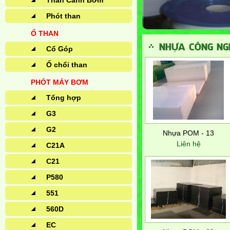
Than Cánh Bơm
Phót than
Ổ THAN
NHỰA CÔNG NG
Cổ Góp
Ổ chổi than
PHÓT MÁY BƠM
Tổng hợp
G3
G2
Nhựa POM - 13
Liên hệ
C21A
C21
P580
551
560D
EC