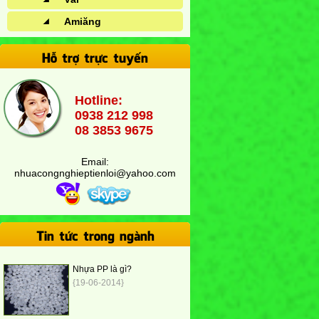
Amiăng
Hỗ trợ trực tuyến
Hotline:
0938 212 998
08 3853 9675
Email:
nhuacongnghieptienloi@yahoo.com
Tin tức trong ngành
Nhựa PP là gì?
{19-06-2014}