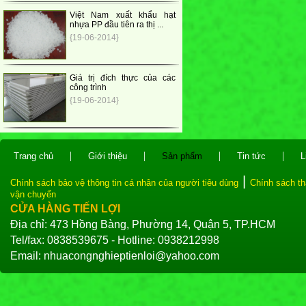
Việt Nam xuất khẩu hạt
nhựa PP đầu tiên ra thị ...
{19-06-2014}
Giá trị đích thực của các
công trình
{19-06-2014}
|
|
|
|
Trang chủ
Giới thiệu
Sản phẩm
Tin tức
L
|
Chính sách bảo vệ thông tin cá nhân của người tiêu dùng
Chính sách th
vận chuyển
CỬA HÀNG TIẾN LỢI
Địa chỉ: 473 Hồng Bàng, Phường 14, Quận 5, TP.HCM
Tel/fax: 0838539675 - Hotline: 0938212998
Email: nhuacongnghieptienloi@yahoo.com