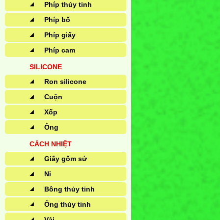
Phíp thủy tinh
Phíp bố
Phíp giấy
Phíp cam
SILICONE
Ron silicone
Cuộn
Xốp
Ống
CÁCH NHIỆT
Giấy gốm sứ
Nỉ
Bông thủy tinh
Ống thủy tinh
Vải