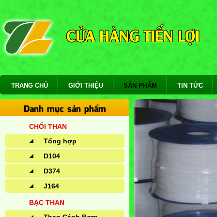
CỬA HÀNG TIẾN LỢI
TRANG CHỦ
GIỚI THIỆU
SẢN PHẨM
TIN TỨC
Danh mục sản phẩm
CHỔI THAN
Tổng hợp
D104
D374
J164
BẠC THAN