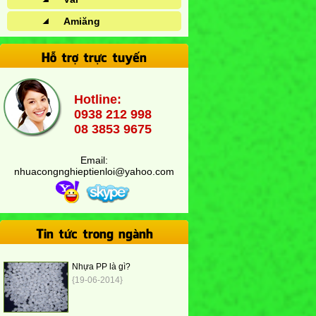
Amiăng
Hỗ trợ trực tuyến
Hotline:
0938 212 998
08 3853 9675
Email:
nhuacongnghieptienloi@yahoo.com
Tin tức trong ngành
Nhựa PP là gì?
{19-06-2014}