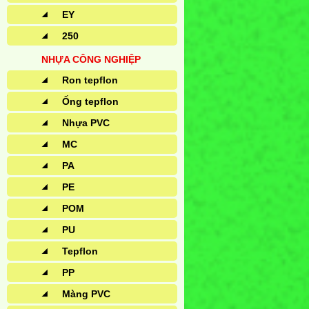
EY
250
NHỰA CÔNG NGHIỆP
Ron tepflon
Ống tepflon
Nhựa PVC
MC
PA
PE
POM
PU
Tepflon
PP
Màng PVC