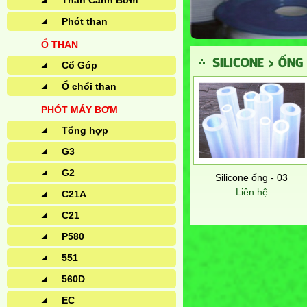
Than Cánh Bơm
Phót than
Ổ THAN
SILICONE > ỐNG
Cổ Góp
Ổ chổi than
PHÓT MÁY BƠM
Tổng hợp
G3
G2
Silicone ống - 03
Liên hệ
C21A
C21
P580
551
560D
EC