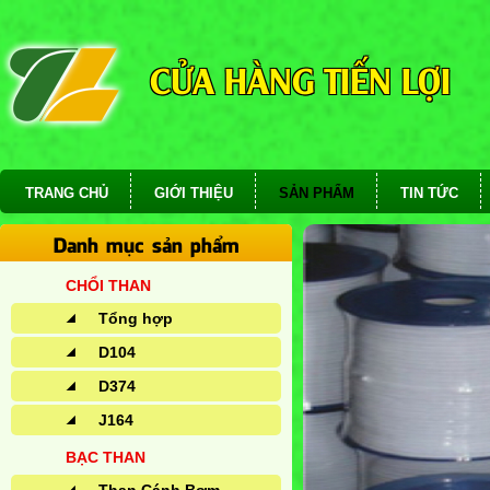
CỬA HÀNG TIẾN LỢI
TRANG CHỦ
GIỚI THIỆU
SẢN PHẨM
TIN TỨC
Danh mục sản phẩm
CHỔI THAN
Tổng hợp
D104
D374
J164
BẠC THAN