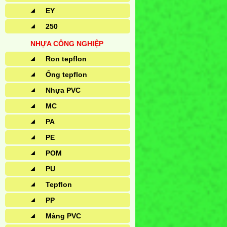
EY
250
NHỰA CÔNG NGHIỆP
Ron tepflon
Ống tepflon
Nhựa PVC
MC
PA
PE
POM
PU
Tepflon
PP
Màng PVC