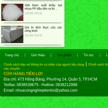
Việt Nam xuất khẩu hạt
nhựa PP đầu tiên ra thị ...
{19-06-2014}
Giá trị đích thực của các
công trình
{19-06-2014}
|
|
|
|
Trang chủ
Giới thiệu
Sản phẩm
Tin tức
L
|
Chính sách bảo vệ thông tin cá nhân của người tiêu dùng
Chính sách th
vận chuyển
CỬA HÀNG TIẾN LỢI
Địa chỉ: 473 Hồng Bàng, Phường 14, Quận 5, TP.HCM
Tel/fax: 0838539675 - Hotline: 0938212998
Email: nhuacongnghieptienloi@yahoo.com