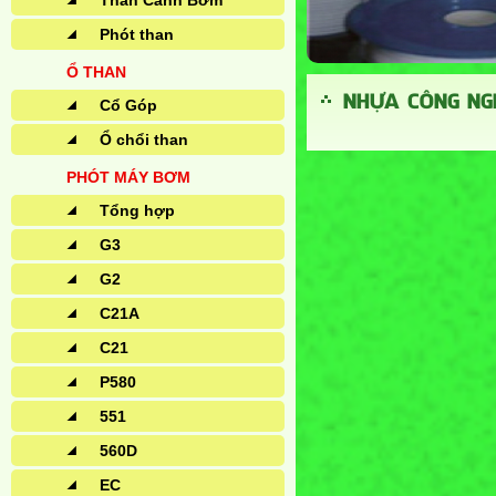
Than Cánh Bơm
Phót than
Ổ THAN
NHỰA CÔNG NGH
Cổ Góp
Ổ chổi than
PHÓT MÁY BƠM
Tổng hợp
G3
G2
C21A
C21
P580
551
560D
EC