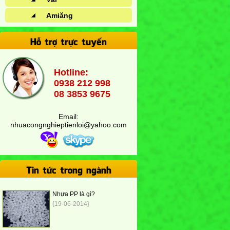
Amiăng
Hỗ trợ trực tuyến
Hotline:
0938 212 998
08 3853 9675
Email:
nhuacongnghieptienloi@yahoo.com
Tin tức trong ngành
Nhựa PP là gì?
{19-06-2014}