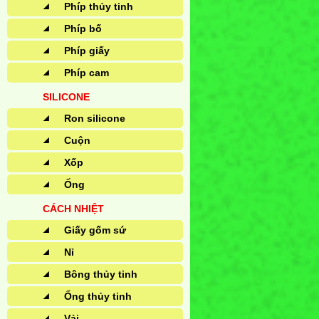
Phíp thủy tinh
Phíp bố
Phíp giấy
Phíp cam
SILICONE
Ron silicone
Cuộn
Xốp
Ống
CÁCH NHIỆT
Giấy gốm sứ
Nỉ
Bông thủy tinh
Ống thủy tinh
Vải