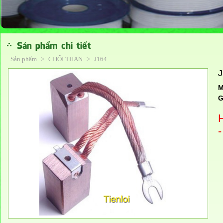
Sản phẩm chi tiết
Sản phẩm
>
CHỔI THAN
>
J164
J
M
G