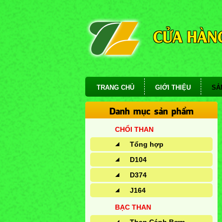
CỬA HÀNG
TRANG CHỦ
GIỚI THIỆU
SẢ
Danh mục sản phẩm
CHỔI THAN
Tổng hợp
D104
D374
J164
BẠC THAN