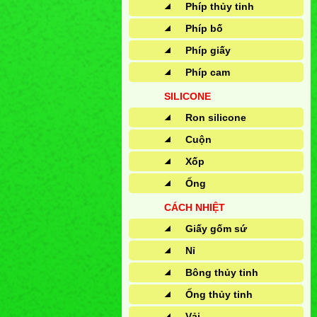
Phíp thủy tinh
Phíp bố
Phíp giấy
Phíp cam
SILICONE
Ron silicone
Cuộn
Xốp
Ống
CÁCH NHIỆT
Giấy gốm sứ
Nỉ
Bông thủy tinh
Ống thủy tinh
Vải