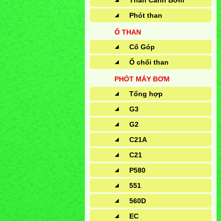
Than Cánh Bơm
Phót than
Ổ THAN
Cổ Góp
Ổ chổi than
PHÓT MÁY BƠM
Tổng hợp
G3
G2
C21A
C21
P580
551
560D
EC