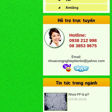
Amiăng
Hỗ trợ trực tuyến
Hotline:
0938 212 998
08 3853 9675
Email:
nhuacongnghieptienloi@yahoo.com
Tin tức trong ngành
Nhựa PP là gì?
{19-06-2014}