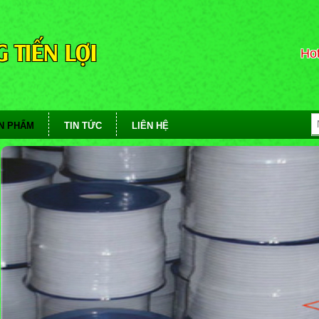
 TIẾN LỢI
Hot
N PHẨM
TIN TỨC
LIÊN HỆ